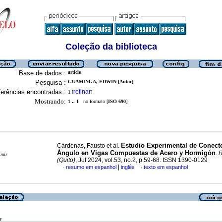
Coleção da biblioteca
Base de dados :
article
Pesquisa :
GUAMINGA, EDWIN [Autor]
erências encontradas :
refinar
1
[
]
Mostrando:
1 .. 1
no formato [
ISO 690
]
Estudio Experimental de Conect
Cárdenas, Fausto et al.
Ángulo en Vigas Compuestas de Acero y Hormigón
.
R
imir
(Quito)
, Jul 2024, vol.53, no.2, p.59-68. ISSN 1390-0129
|
resumo em espanhol
inglês
texto em espanhol
·
·
a