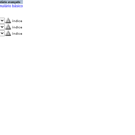
lário avançado
mulário básico