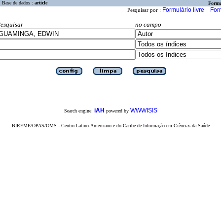
Base de dados :
article
Formu
Formulário livre
For
Pesquisar por :
esquisar
no campo
iAH
WWWISIS
Search engine:
powered by
BIREME/OPAS/OMS - Centro Latino-Americano e do Caribe de Informação em Ciências da Saúde