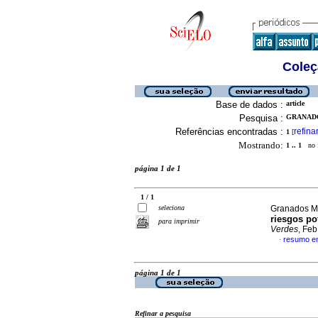
Coleç
Base de dados :
article
Pesquisa :
GRANADO
Referências encontradas :
refina
1
[
Mostrando:
1 .. 1
no f
página 1 de 1
1 / 1
seleciona
Granados M
riesgos po
para imprimir
Verdes
, Fe
resumo e
·
página 1 de 1
Refinar a pesquisa