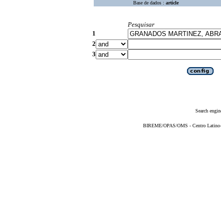
Base de dados :
article
Pesquisar
1
2
3
Search engin
BIREME/OPAS/OMS - Centro Latino-Am