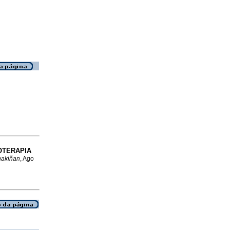
OTERAPIA
hakiñan
, Ago