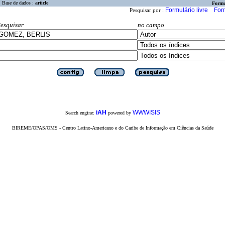
Base de dados :
article
Formu
Formulário livre
For
Pesquisar por :
esquisar
no campo
iAH
WWWISIS
Search engine:
powered by
BIREME/OPAS/OMS - Centro Latino-Americano e do Caribe de Informação em Ciências da Saúde