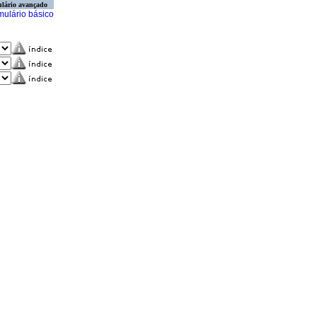
lário avançado
mulário básico