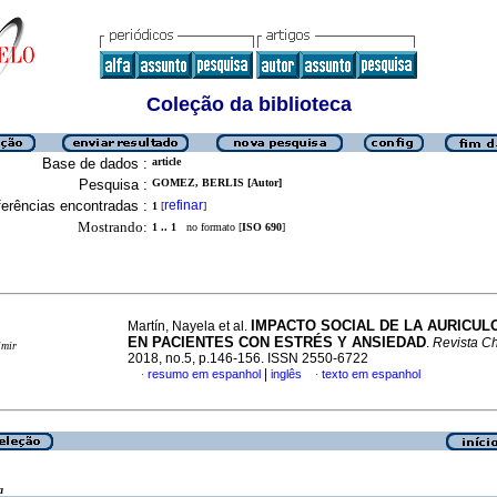
Coleção da biblioteca
Base de dados :
article
Pesquisa :
GOMEZ, BERLIS [Autor]
erências encontradas :
refinar
1
[
]
Mostrando:
1 .. 1
no formato [
ISO 690
]
IMPACTO SOCIAL DE LA AURICUL
Martín, Nayela et al.
EN PACIENTES CON ESTRÉS Y ANSIEDAD
.
Revista C
imir
2018, no.5, p.146-156. ISSN 2550-6722
|
resumo em espanhol
inglês
texto em espanhol
·
·
a