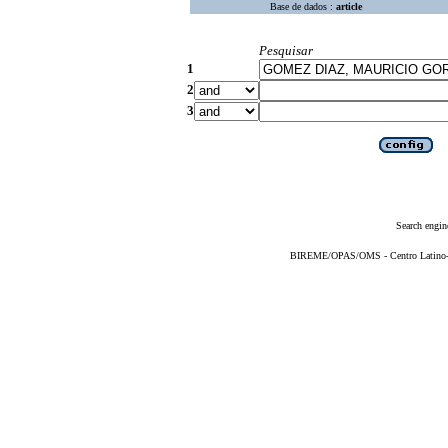
Base de dados :
article
Pesquisar
1
2
3
Search engin
BIREME/OPAS/OMS - Centro Latino-Am