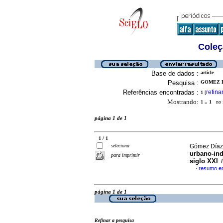
Coleç
Base de dados :
article
Pesquisa :
GOMEZ D
Referências encontradas :
refina
1
[
Mostrando:
1 .. 1
no f
página 1 de 1
1 / 1
seleciona
Gómez Díaz,
urbano-ind
para imprimir
siglo XXI
.
resumo e
·
página 1 de 1
Refinar a pesquisa