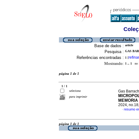
Coleç
Base de dados :
article
Pesquisa :
GAS BARR
Referências encontradas :
refina
1
[
Mostrando:
1 .. 1
no f
página 1 de 1
1 / 1
seleciona
Gas Barrachi
MICROPOL
para imprimir
MEMORIA 
2024, no.18
resumo e
·
página 1 de 1