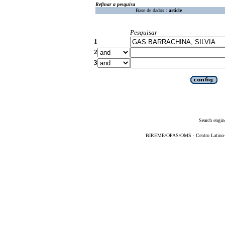
Refinar a pesquisa
Base de dados :
article
Pesquisar
1
2
3
Search engin
BIREME/OPAS/OMS - Centro Latino-Am