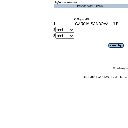
Refinar a pesquisa
Base de dados :
article
Pesquisar
1
2
3
Search engin
BIREME/OPAS/OMS - Centro Latino-Am