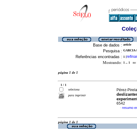
Coleç
Base de dados :
article
Pesquisa :
GARCIA-S
Referências encontradas :
refina
1
[
Mostrando:
1 .. 1
no f
página 1 de 1
1 / 1
seleciona
Pérez-Pirel
deslizante
para imprimir
experiment
6542
resumo e
·
página 1 de 1