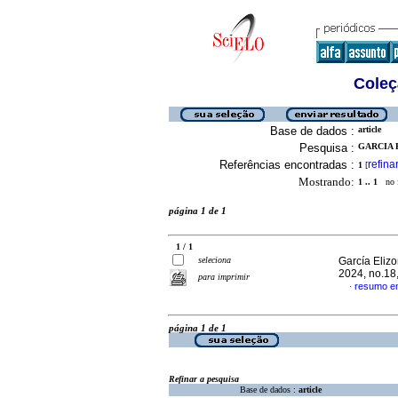
Coleç
Base de dados :
article
Pesquisa :
GARCIA 
Referências encontradas :
refina
1
[
Mostrando:
1 .. 1
no f
página 1 de 1
1 / 1
seleciona
García Eliz
2024, no.18
para imprimir
resumo e
·
página 1 de 1
Refinar a pesquisa
Base de dados :
article