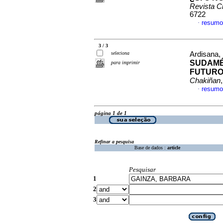
Revista C
6722
resumo
·
3 / 3
seleciona
Ardisana, 
SUDAMÉ
para imprimir
FUTURO
Chakiñan
resumo
·
página 1 de 1
Refinar a pesquisa
Base de dados :
article
Pesquisar
1
2
3