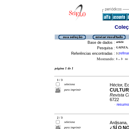
Coleç
Base de dados :
article
Pesquisa :
GAINZA, 
Referências encontradas :
refina
3
[
Mostrando:
1 .. 3
no f
página 1 de 1
1 / 3
seleciona
Héctor, E
CULTUR
para imprimir
Revista C
6722
resumo
·
2 / 3
seleciona
Ardisana, 
¿SÍ O 
para imprimir