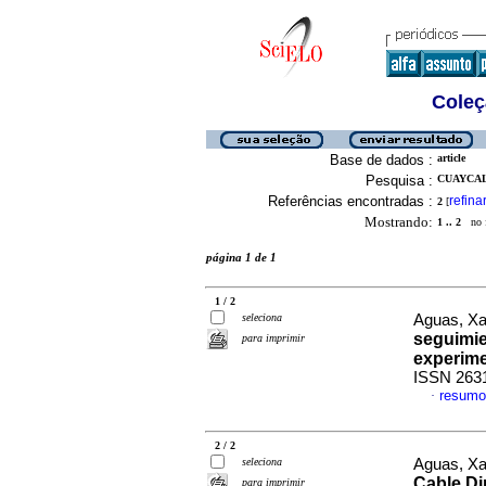
Coleç
Base de dados :
article
Pesquisa :
CUAYCAL,
Referências encontradas :
refina
2
[
Mostrando:
1 .. 2
no f
página 1 de 1
1 / 2
seleciona
Aguas, Xav
seguimie
para imprimir
experime
ISSN 263
resumo
·
2 / 2
seleciona
Aguas, Xav
Cable Di
para imprimir