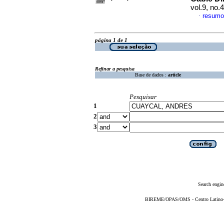
vol.9, no
resumo
·
página 1 de 1
Refinar a pesquisa
Base de dados :
article
Pesquisar
1
2
3
Search engin
BIREME/OPAS/OMS - Centro Latino-Am