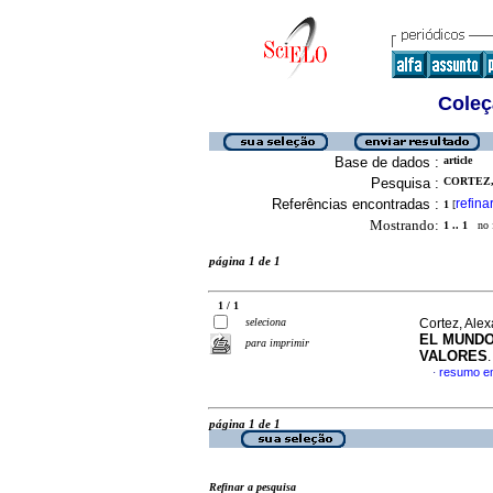
Coleç
Base de dados :
article
Pesquisa :
CORTEZ,
Referências encontradas :
refina
1
[
Mostrando:
1 .. 1
no f
página 1 de 1
1 / 1
seleciona
Cortez, Ale
EL MUNDO
para imprimir
VALORES
resumo e
·
página 1 de 1
Refinar a pesquisa