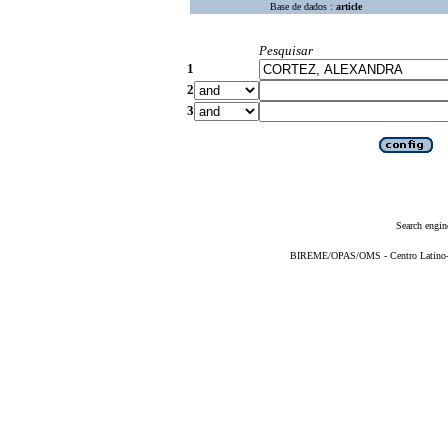
Base de dados :
article
Pesquisar
1
2
3
Search engin
BIREME/OPAS/OMS - Centro Latino-Am