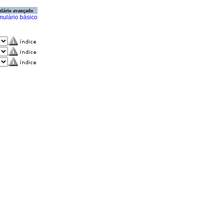
lário avançado
mulário básico