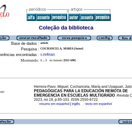
Coleção da biblioteca
Base de dados :
article
Pesquisa :
COCHANCELA, MARIA [Autor]
erências encontradas :
refinar
1
[
]
Mostrando:
1 .. 1
no formato [
ISO 690
]
Herrera-Pavo, Miguel, Cochancela, María and Uyaguari, Juli
PEDAGÓGICAS PARA LA EDUCACIÓN REMOTA DE
imir
EMERGENCIA EN ESCUELAS MULTIGRADO
.
Revista 
2023, no.19, p.85-101. ISSN 2550-6722
|
resumo em espanhol
inglês
texto em espanhol
·
·