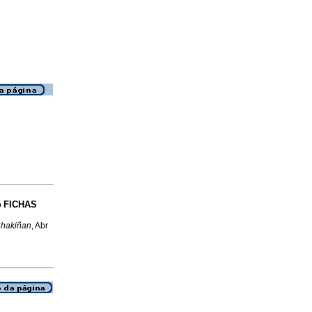
FICHAS
o
Chakiñan
, Abr