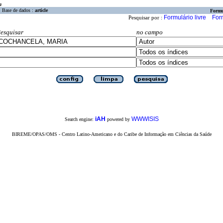
a
Base de dados :
article
Formu
Formulário livre
For
Pesquisar por :
esquisar
no campo
iAH
WWWISIS
Search engine:
powered by
BIREME/OPAS/OMS - Centro Latino-Americano e do Caribe de Informação em Ciências da Saúde