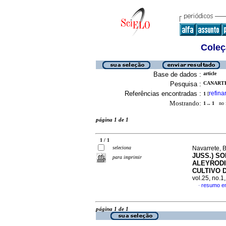
Coleç
Base de dados :
article
Pesquisa :
CANARTE
Referências encontradas :
refina
1
[
Mostrando:
1 .. 1
no f
página 1 de 1
1 / 1
seleciona
Navarrete, B
JUSS.) SO
para imprimir
ALEYRODI
CULTIVO 
vol.25, no.
resumo e
·
página 1 de 1