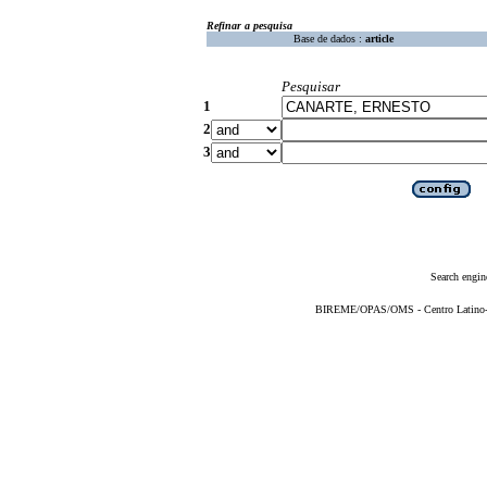
Refinar a pesquisa
Base de dados :
article
Pesquisar
1
2
3
Search engin
BIREME/OPAS/OMS - Centro Latino-Am