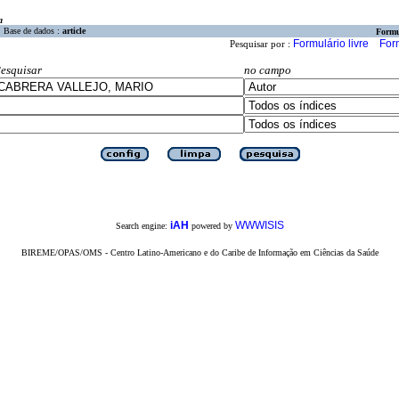
a
Base de dados :
article
Formu
Formulário livre
For
Pesquisar por :
esquisar
no campo
iAH
WWWISIS
Search engine:
powered by
BIREME/OPAS/OMS - Centro Latino-Americano e do Caribe de Informação em Ciências da Saúde