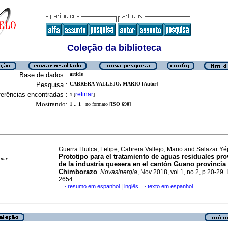
Coleção da biblioteca
Base de dados :
article
Pesquisa :
CABRERA VALLEJO, MARIO [Autor]
erências encontradas :
refinar
1
[
]
Mostrando:
1 .. 1
no formato [
ISO 690
]
Guerra Huilca, Felipe, Cabrera Vallejo, Mario and Salazar Yép
Prototipo para el tratamiento de aguas residuales pr
imir
de la industria quesera en el cantón Guano provincia
Chimborazo
.
Novasinergia
, Nov 2018, vol.1, no.2, p.20-29
2654
|
resumo em espanhol
inglês
texto em espanhol
·
·