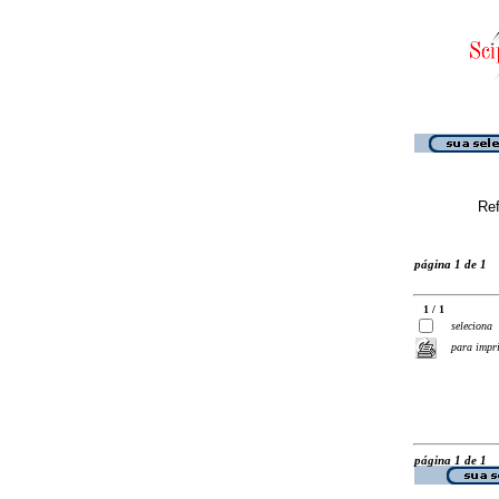
Ref
página 1 de 1
1 / 1
seleciona
para impr
página 1 de 1