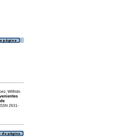
ez, Wilfrido
ovenientes
 de
. ISSN 2631-