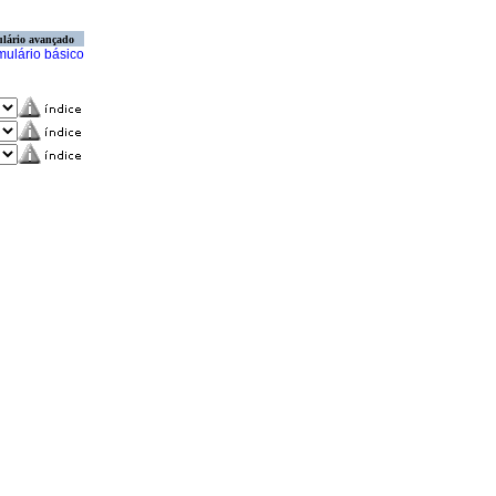
lário avançado
mulário básico