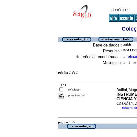
Coleç
Base de dados :
article
Pesquisa :
BOLLINI,
Referências encontradas :
refina
1
[
Mostrando:
1 .. 1
no f
página 1 de 1
1 / 1
seleciona
Bollini, Mag
INSTRUME
para imprimir
CIENCIA 
Chakiñan
, 
resumo e
·
página 1 de 1