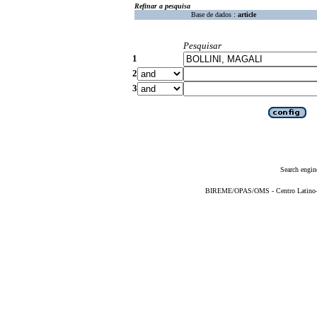
Refinar a pesquisa
Base de dados :
article
Pesquisar
1
2
3
Search engin
BIREME/OPAS/OMS - Centro Latino-Am