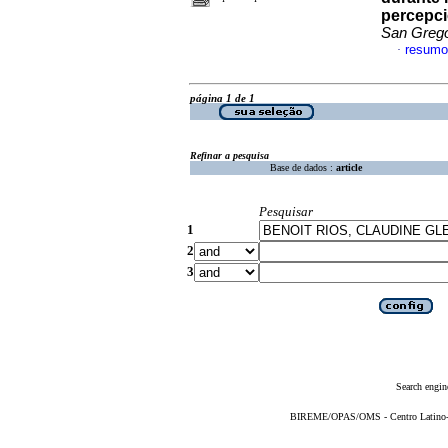
percepci
San Grego
resumo
·
página 1 de 1
Refinar a pesquisa
Base de dados :
article
Pesquisar
1
2
3
Search engin
BIREME/OPAS/OMS - Centro Latino-Am