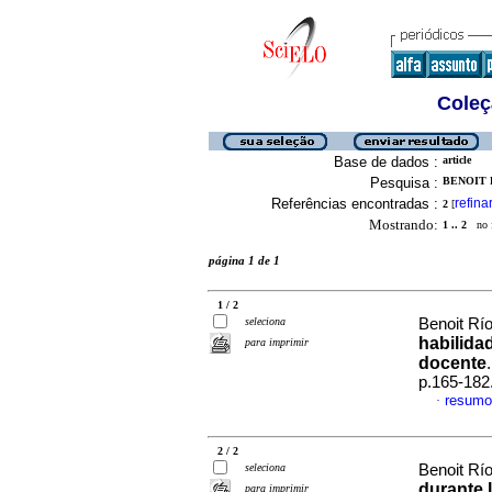
Coleç
Base de dados :
article
Pesquisa :
BENOIT 
Referências encontradas :
refina
2
[
Mostrando:
1 .. 2
no f
página 1 de 1
1 / 2
seleciona
Benoit Rí
habilida
para imprimir
docente
p.165-182
resumo
·
2 / 2
seleciona
Benoit Rí
durante 
para imprimir