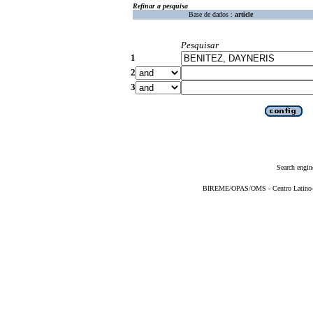
Refinar a pesquisa
Base de dados :
article
Pesquisar
1
2
3
Search engin
BIREME/OPAS/OMS - Centro Latino-Am