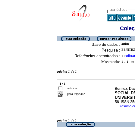
Coleç
Base de dados :
article
Pesquisa :
BENITEZ,
Referências encontradas :
refina
1
[
Mostrando:
1 .. 1
no f
página 1 de 1
1 / 1
seleciona
Benitez, Day
SOCIAL D
para imprimir
UNIVERSI
58. ISSN 2
resumo e
·
página 1 de 1