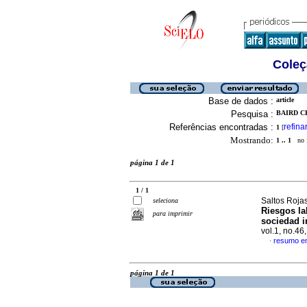
Coleç
Base de dados :
article
Pesquisa :
BAIRD CE
Referências encontradas :
refina
1
[
Mostrando:
1 .. 1
no f
página 1 de 1
1 / 1
Saltos Roja
seleciona
Riesgos la
para imprimir
sociedad i
vol.1, no.4
resumo e
·
página 1 de 1