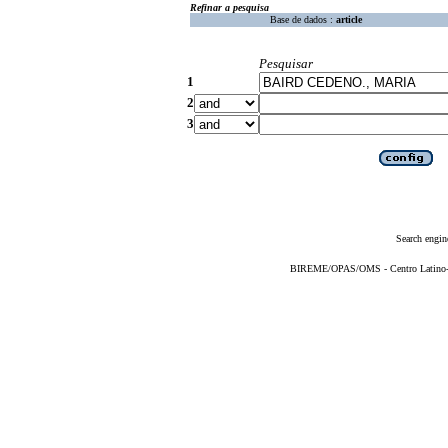
Refinar a pesquisa
Base de dados :
article
Pesquisar
1
2
3
Search engin
BIREME/OPAS/OMS - Centro Latino-Am