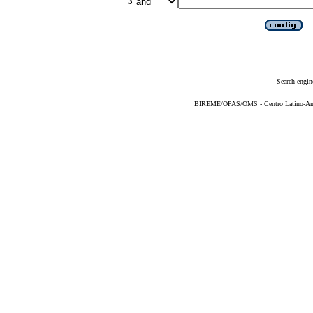
3
Search engin
BIREME/OPAS/OMS - Centro Latino-Ame