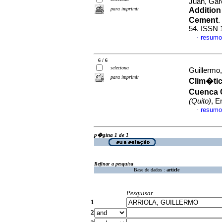
Juan, Gar
para imprimir
Addition
Cement
.
54. ISSN 
resumo
·
6 / 6
seleciona
Guillermo, 
para imprimir
Clim�tic
Cuenca 
(Quito)
, E
resumo
·
p�gina 1 de 1
Refinar a pesquisa
Base de dados :
article
Pesquisar
1
2