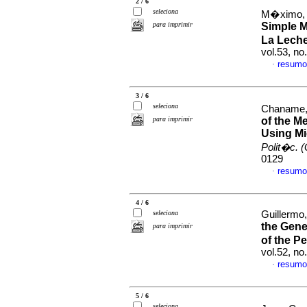
2 / 6
seleciona
M�ximo, C
para imprimir
Simple M
La Leche
vol.53, n
resumo
·
3 / 6
seleciona
Chaname, 
para imprimir
of the M
Using Mi
Polit�c. (
0129
resumo
·
4 / 6
seleciona
Guillermo, 
the Gene
para imprimir
of the P
vol.52, n
resumo
·
5 / 6
seleciona