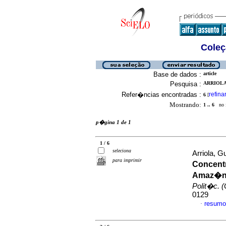
Coleç
Base de dados :
article
Pesquisa :
ARRIOLA
Refer�ncias encontradas :
refina
6
[
Mostrando:
1 .. 6
no f
p�gina 1 de 1
1 / 6
seleciona
Arriola, Gu
para imprimir
Concentr
Amaz�nic
Polit�c. (
0129
resumo
·