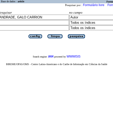
Base de dados :
article
Formu
Formulário livre
For
Pesquisar por :
esquisar
no campo
iAH
WWWISIS
Search engine:
powered by
BIREME/OPAS/OMS - Centro Latino-Americano e do Caribe de Informação em Ciências da Saúde