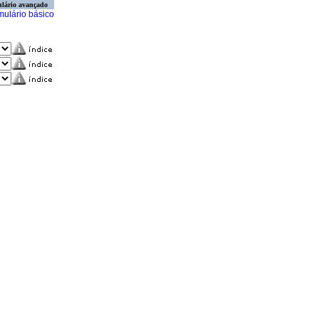
lário avançado
mulário básico