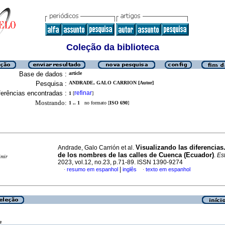
Coleção da biblioteca
Base de dados :
article
Pesquisa :
ANDRADE, GALO CARRION [Autor]
erências encontradas :
refinar
1
[
]
Mostrando:
1 .. 1
no formato [
ISO 690
]
Visualizando las diferencias.
Andrade, Galo Carrión et al.
de los nombres de las calles de Cuenca (Ecuador)
.
Es
imir
2023, vol.12, no.23, p.71-89. ISSN 1390-9274
|
resumo em espanhol
inglês
texto em espanhol
·
·
a