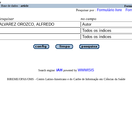
a
Base de dados :
article
Formu
Formulário livre
For
Pesquisar por :
esquisar
no campo
iAH
WWWISIS
Search engine:
powered by
BIREME/OPAS/OMS - Centro Latino-Americano e do Caribe de Informação em Ciências da Saúde