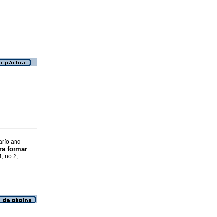
arío and
ra formar
4, no.2,