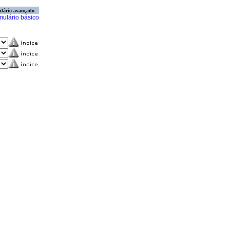
lário avançado
mulário básico