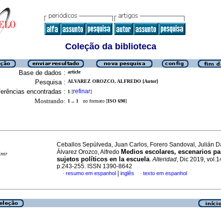
Coleção da biblioteca
Base de dados :
article
Pesquisa :
ALVAREZ OROZCO, ALFREDO [Autor]
erências encontradas :
refinar
1
[
]
Mostrando:
1 .. 1
no formato [
ISO 690
]
Ceballos Sepúlveda, Juan Carlos, Forero Sandoval, Julián D
Medios escolares, escenarios pa
Álvarez Orozco, Alfredo
imir
sujetos políticos en la escuela
.
Alteridad
, Dic 2019, vol.1
p.243-255. ISSN 1390-8642
|
resumo em espanhol
inglês
texto em espanhol
·
·