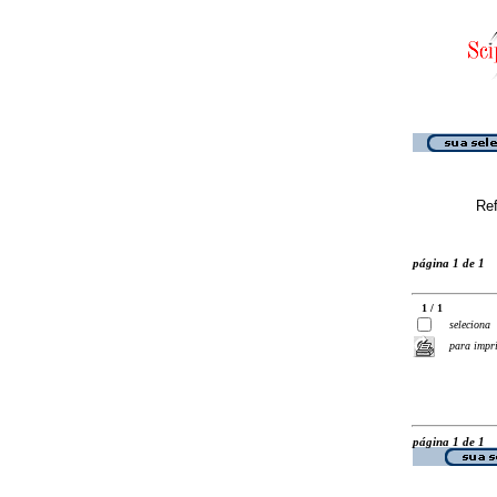
Ref
página 1 de 1
1 / 1
seleciona
para impr
página 1 de 1