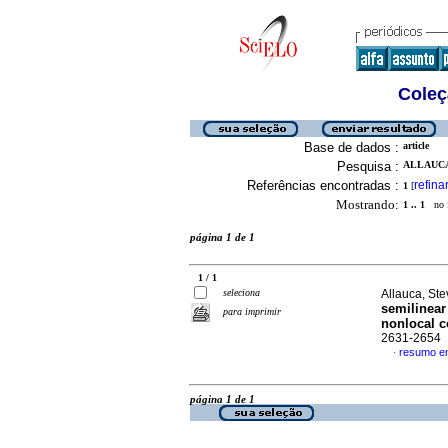
Coleç
Base de dados :
article
Pesquisa :
ALLAUCA
Referências encontradas :
refina
1
[
Mostrando:
1 .. 1
no f
página 1 de 1
1 / 1
seleciona
Allauca, St
semilinear 
para imprimir
nonlocal c
2631-2654
resumo em
·
página 1 de 1