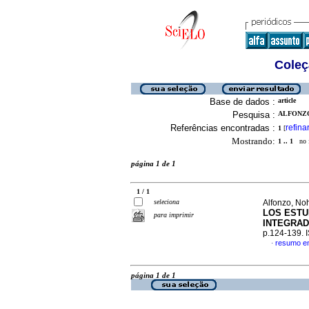
Coleç
Base de dados :
article
Pesquisa :
ALFONZO
Referências encontradas :
refina
1
[
Mostrando:
1 .. 1
no f
página 1 de 1
1 / 1
seleciona
Alfonzo, Noh
LOS ESTU
para imprimir
INTEGRA
p.124-139.
resumo e
·
página 1 de 1