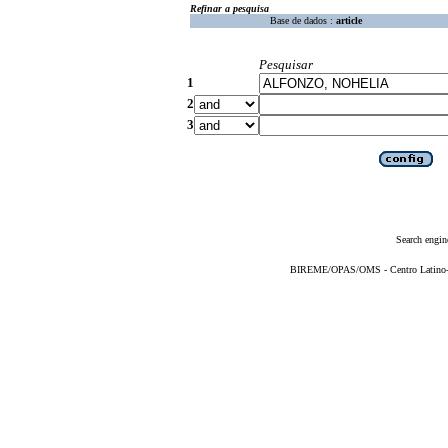
Refinar a pesquisa
Base de dados :
article
Pesquisar
1
2
3
Search engin
BIREME/OPAS/OMS - Centro Latino-Am