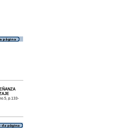
SEÑANZA
ZAJE
no.5, p.133-