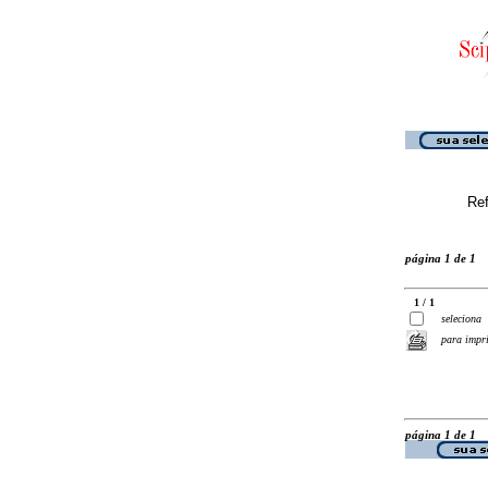
Ref
página 1 de 1
1 / 1
seleciona
para impr
página 1 de 1