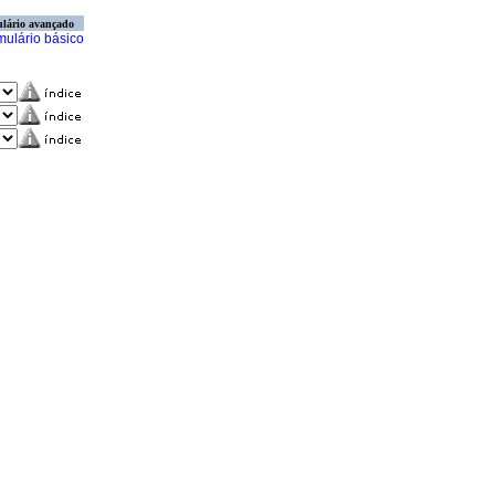
lário avançado
mulário básico