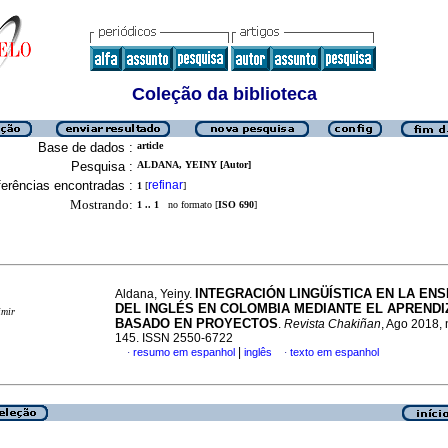
Coleção da biblioteca
Base de dados :
article
Pesquisa :
ALDANA, YEINY [Autor]
erências encontradas :
refinar
1
[
]
Mostrando:
1 .. 1
no formato [
ISO 690
]
INTEGRACIÓN LINGÜÍSTICA EN LA EN
Aldana, Yeiny.
DEL INGLÉS EN COLOMBIA MEDIANTE EL APRENDI
imir
BASADO EN PROYECTOS
.
Revista Chakiñan
, Ago 2018, 
145. ISSN 2550-6722
|
resumo em espanhol
inglês
texto em espanhol
·
·