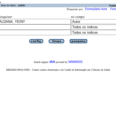
a
Base de dados :
article
Formu
Formulário livre
For
Pesquisar por :
esquisar
no campo
iAH
WWWISIS
Search engine:
powered by
BIREME/OPAS/OMS - Centro Latino-Americano e do Caribe de Informação em Ciências da Saúde