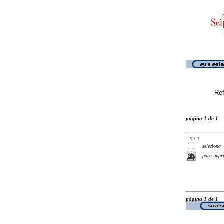
Ref
página 1 de 1
1 / 1
seleciona
para impr
página 1 de 1