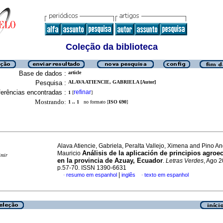
Coleção da biblioteca
Base de dados :
article
Pesquisa :
ALAVA ATIENCIE, GABRIELA [Autor]
erências encontradas :
refinar
1
[
]
Mostrando:
1 .. 1
no formato [
ISO 690
]
Alava Atiencie, Gabriela, Peralta Vallejo, Ximena and Pino A
Análisis de la aplicación de principios agroe
Mauricio
imir
en la provincia de Azuay, Ecuador
.
Letras Verdes
, Ago 2
p.57-70. ISSN 1390-6631
|
resumo em espanhol
inglês
texto em espanhol
·
·