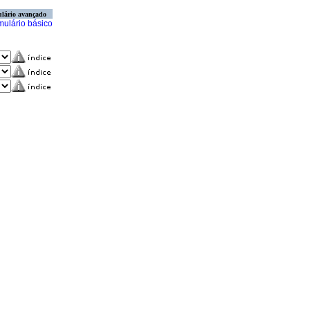
lário avançado
mulário básico