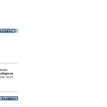
ndrade,
cológicos
020, no.27,