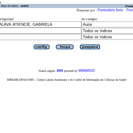
a
Base de dados :
article
Formu
Formulário livre
For
Pesquisar por :
esquisar
no campo
iAH
WWWISIS
Search engine:
powered by
BIREME/OPAS/OMS - Centro Latino-Americano e do Caribe de Informação em Ciências da Saúde