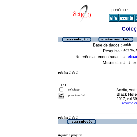
Coleç
Base de dados :
article
Pesquisa :
ACENA, A
Referências encontradas :
refina
1
[
Mostrando:
1 .. 1
no f
página 1 de 1
1 / 1
seleciona
Aceña, Andr
Black Hole
para imprimir
2017, vol.3
resumo em
·
página 1 de 1
Refinar a pesquisa