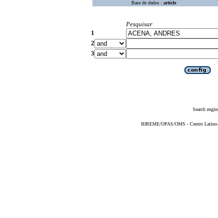
Base de dados :
article
Pesquisar
1
2
3
Search engin
BIREME/OPAS/OMS - Centro Latino-Am