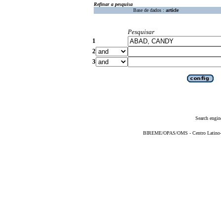
Refinar a pesquisa
Base de dados :
article
Pesquisar
1
2
3
Search engin
BIREME/OPAS/OMS - Centro Latino-Am