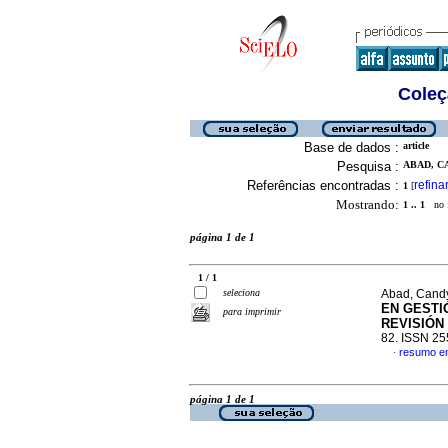
Coleç
Base de dados :
article
Pesquisa :
ABAD, CA
Referências encontradas :
refina
1
[
Mostrando:
1 .. 1
no f
página 1 de 1
1 / 1
seleciona
Abad, Candy
EN GESTI
para imprimir
REVISIÓN
82. ISSN 2
resumo e
·
página 1 de 1