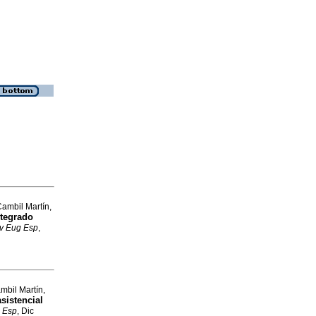
ambil Martín,
ntegrado
v Eug Esp
,
bil Martín,
sistencial
 Esp
, Dic