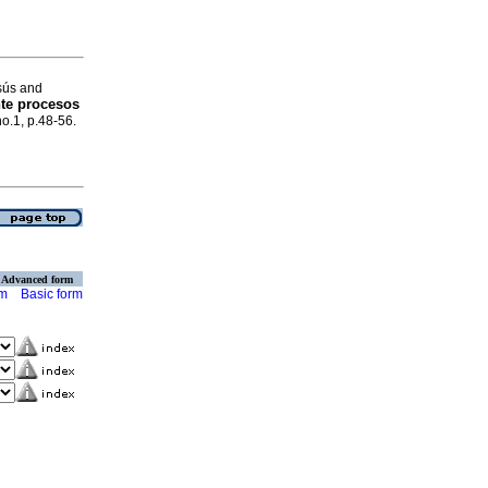
sús and
te procesos
no.1, p.48-56.
Advanced form
rm
Basic form