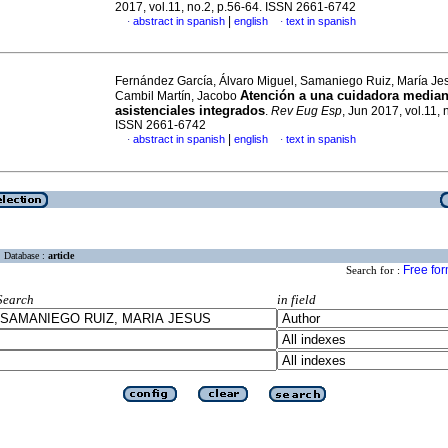
2017, vol.11, no.2, p.56-64. ISSN 2661-6742
|
abstract in spanish
english
text in spanish
·
·
Fernández García, Álvaro Miguel, Samaniego Ruiz, María Je
Atención a una cuidadora median
Cambil Martín, Jacobo
asistenciales integrados
.
Rev Eug Esp
, Jun 2017, vol.11, 
ISSN 2661-6742
|
abstract in spanish
english
text in spanish
·
·
Database :
article
Free fo
Search for :
Search
in field