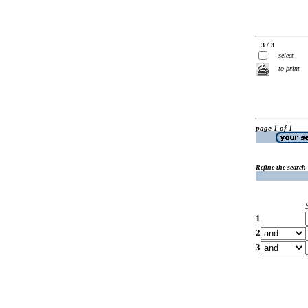
3 / 3
select
to print
page 1 of 1
Refine the search
1
2
3