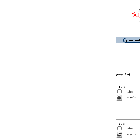
page 1 of 1
1 / 3
select
to print
2 / 3
select
to print