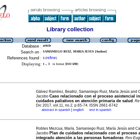
Library collection
Database :
article
Search on :
SAMANIEGO RUIZ, MARIA JESUS [Author]
References found :
refine
3
[
]
Displaying:
1 .. 3
in format [
ISO 690
]
Gálvez Ramírez, Beatriz, Samaniego Ruiz, María Jesús and C
Caso relacionado con el proceso asistencial i
Jacobo
cuidados paliativos en atención primaria de salud
.
Re
Dic 2017, vol.11, no.2, p.65-74. ISSN 2661-6742
|
abstract in spanish
english
text in spanish
·
·
Robles Mezcua, María, Samaniego Ruiz, María Jesús and Cam
Plan de cuidados relacionado con el proceso a
Jacobo
integrado atención a las personas fumadoras
.
Rev Eug