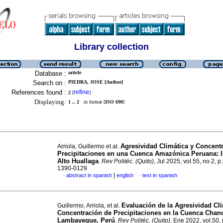
Library collection
Database :
article
Search on :
PIEDRA, JOSE [Author]
References found :
refine
2
[
]
Displaying:
1 .. 2
in format [
ISO 690
]
Agresividad Climática y Concent
Arriola, Guillermo et al.
Precipitaciones en una Cuenca Amazónica Peruana: 
Alto Huallaga
.
Rev Politéc. (Quito)
, Jul 2025, vol.55, no.2, 
1390-0129
|
abstract in spanish
english
text in spanish
·
·
Evaluación de la Agresividad Cli
Guillermo, Arriola, et al.
Concentración de Precipitaciones en la Cuenca Chan
Lambayeque, Perú
.
Rev Politéc. (Quito)
, Ene 2022, vol.50, 