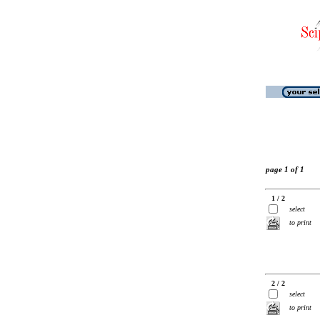
page 1 of 1
1 / 2
select
to print
2 / 2
select
to print