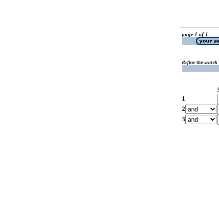
page 1 of 1
Refine the search
1
2
3