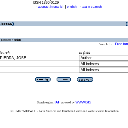
ISSN 1390-0129
|
abstract in spanish
english
text in spanish
·
·
Database :
article
Free fo
Search for :
Search
in field
iAH
WWWISIS
Search engine:
powered by
BIREME/PAHO/WHO - Latin American and Caribbean Center on Health Sciences Information