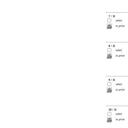
7 / 11
select
to print
8 / 11
select
to print
9 / 11
select
to print
10 / 11
select
to print