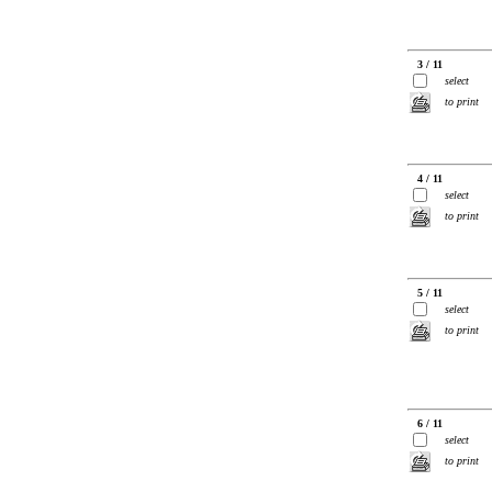
3 / 11
select
to print
4 / 11
select
to print
5 / 11
select
to print
6 / 11
select
to print