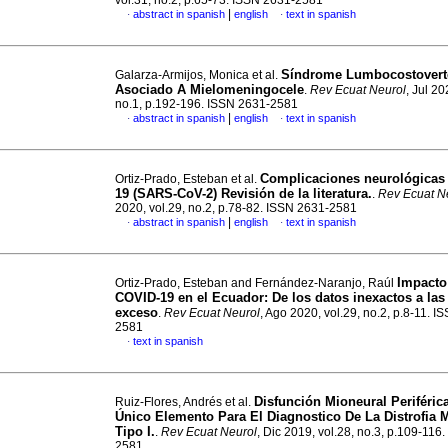
vol.31, no.2, p.65-73. ISSN 2631-2581
|
abstract in spanish
english
text in spanish
·
·
Síndrome Lumbocostovert
Galarza-Armijos, Monica et al.
Asociado A Mielomeningocele
.
Rev Ecuat Neurol
, Jul 20
no.1, p.192-196. ISSN 2631-2581
|
abstract in spanish
english
text in spanish
·
·
Complicaciones neurológicas
Ortiz-Prado, Esteban et al.
19 (SARS-CoV-2) Revisión de la literatura.
.
Rev Ecuat N
2020, vol.29, no.2, p.78-82. ISSN 2631-2581
|
abstract in spanish
english
text in spanish
·
·
Impacto
Ortiz-Prado, Esteban and Fernández-Naranjo, Raúl
COVID-19 en el Ecuador: De los datos inexactos a las
exceso
.
Rev Ecuat Neurol
, Ago 2020, vol.29, no.2, p.8-11. I
2581
text in spanish
·
Disfunción Mioneural Periféri
Ruiz-Flores, Andrés et al.
Único Elemento Para El Diagnostico De La Distrofia 
Tipo I.
.
Rev Ecuat Neurol
, Dic 2019, vol.28, no.3, p.109-116
2581