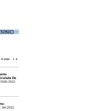
o to page
vento
iculada De
2. ISSN 2631-
ema
l
, Set 2022,