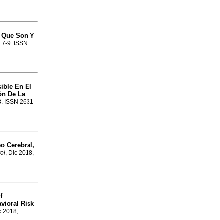
, Que Son Y
p.7-9. ISSN
sible En El
ón De La
78. ISSN 2631-
o Cerebral,
ol
, Dic 2018,
f
vioral Risk
c 2018,