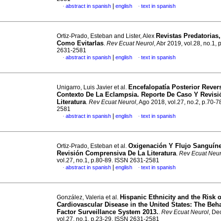
|
abstract in spanish
english
text in spanish
·
·
Revistas Predatorias
Ortiz-Prado, Esteban and Lister, Alex
Como Evitarlas
.
Rev Ecuat Neurol
, Abr 2019, vol.28, no.1, 
2631-2581
|
abstract in spanish
english
text in spanish
·
·
Encefalopatía Posterior Rever
Unigarro, Luis Javier et al.
Contexto De La Eclampsia. Reporte De Caso Y Revisi
Literatura
.
Rev Ecuat Neurol
, Ago 2018, vol.27, no.2, p.70-
2581
|
abstract in spanish
english
text in spanish
·
·
Oxigenación Y Flujo Sanguíne
Ortiz-Prado, Esteban et al.
Revisión Comprensiva De La Literatura
.
Rev Ecuat Neur
vol.27, no.1, p.80-89. ISSN 2631-2581
|
abstract in spanish
english
text in spanish
·
·
Hispanic Ethnicity and the Risk o
González, Valeria et al.
Cardiovascular Disease in the United States: The Beha
Factor Surveillance System 2013.
.
Rev Ecuat Neurol
, De
vol.27, no.1, p.23-29. ISSN 2631-2581