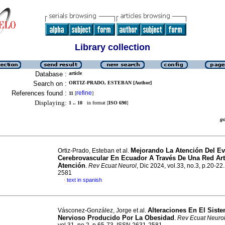
Library collection
Database :
article
Search on :
ORTIZ-PRADO, ESTEBAN [Author]
References found :
refine
11
[
]
Displaying:
1 .. 10
in format [
ISO 690
]
g
Mejorando La Atención Del E
Ortiz-Prado, Esteban et al.
Cerebrovascular En Ecuador A Través De Una Red Art
Atención
.
Rev Ecuat Neurol
, Dic 2024, vol.33, no.3, p.20-2
2581
text in spanish
·
Alteraciones En El Sist
Vásconez-González, Jorge et al.
Nervioso Producido Por La Obesidad
.
Rev Ecuat Neuro