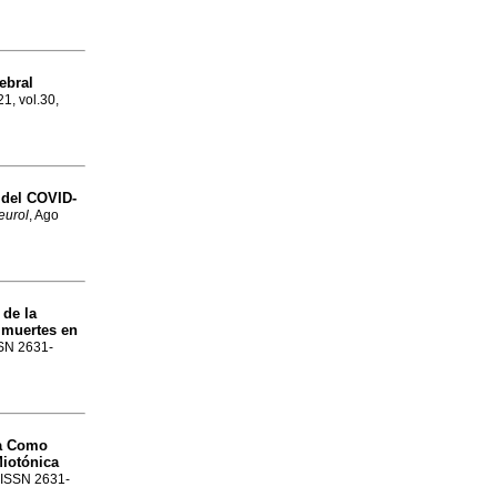
ebral
21, vol.30,
 del COVID-
eurol
, Ago
 de la
 muertes en
SSN 2631-
ca Como
Miotónica
. ISSN 2631-