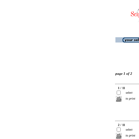
page 1 of 2
1 / 11
select
to print
2 / 11
select
to print