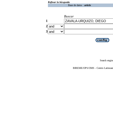
Refinar la búsqueda
Base de datos :
article
Buscar
1
2
3
Search engin
BIREME/OPS/OMS - Centro Latinoameri