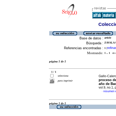
Colecció
Base de datos :
article
Búsqueda :
ZAVALA-
Referencias encontradas :
refina
1
[
Mostrando:
1 .. 1
en el
página 1 de 1
1 / 1
selecciona
Gallo-Calero
proceso de
para imprimir
año de Bac
vol.9, no.1,
resumen 
·
página 1 de 1