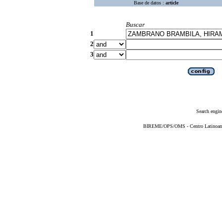
Base de datos :
article
Buscar
1
2
3
Search engin
BIREME/OPS/OMS - Centro Latinoameri