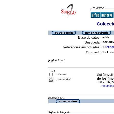
Colecció
Base de datos :
article
Búsqueda :
ZAMBRAN
Referencias encontradas :
refina
1
[
Mostrando:
1 .. 1
en el
página 1 de 1
1 / 1
selecciona
Gutiérrez J
de los fin
para imprimir
Jun 2026, n
resumen 
·
página 1 de 1
Refinar la búsqueda