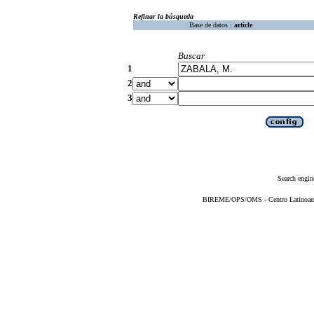
Refinar la búsqueda
Base de datos :
article
Buscar
1
2
3
Search engin
BIREME/OPS/OMS - Centro Latinoameri