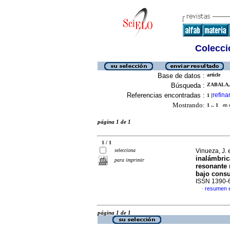
Colecció
Base de datos :
article
Búsqueda :
ZABALA, 
Referencias encontradas :
refina
1
[
Mostrando:
1 .. 1
en el
página 1 de 1
1 / 1
selecciona
Vinueza, J. e
inalámbric
para imprimir
resonante 
bajo cons
ISSN 1390-
resumen 
·
página 1 de 1