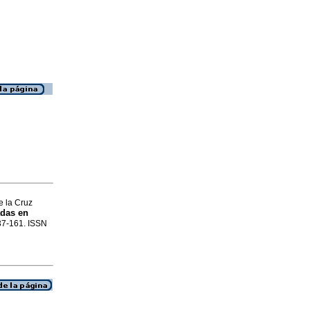
e la Cruz
adas en
137-161. ISSN