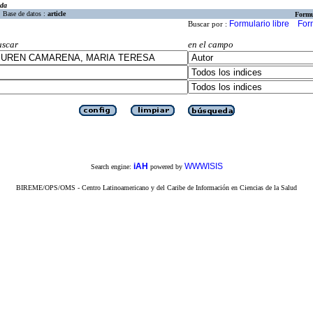
eda
Base de datos :
article
Formu
Formulario libre
For
Buscar por :
uscar
en el campo
iAH
WWWISIS
Search engine:
powered by
BIREME/OPS/OMS - Centro Latinoamericano y del Caribe de Información en Ciencias de la Salud