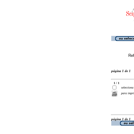
Ref
página 1 de 1
1 / 1
selecciona
para impr
página 1 de 1