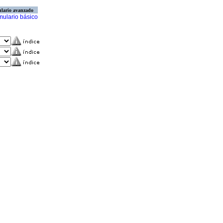
lario avanzado
mulario básico