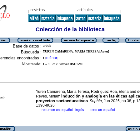
Colección de la biblioteca
Base de datos :
article
Búsqueda :
YUREN CAMARENA, MARIA TERESA [Autor]
erencias encontradas :
refinar
1
[
]
Mostrando:
1 .. 1
en el formato [
ISO 690
]
Yurén Camarena, María Teresa, Rodríguez Roa, Elena and d
Inducción y analogía en las éticas aplic
Reyes, Miriam
imir
proyectos socioeducativos
.
Sophia
, Jun 2025, no.38, p.
1390-8626
|
resumen en español
inglés
texto en español
·
·