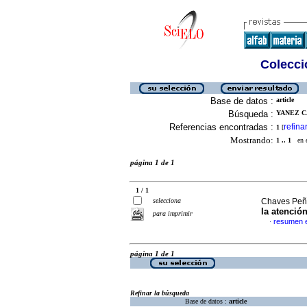
Colecció
Base de datos :
article
Búsqueda :
YANEZ CA
Referencias encontradas :
refina
1
[
Mostrando:
1 .. 1
en el
página 1 de 1
1 / 1
selecciona
Chaves Peñ
la atenció
para imprimir
resumen 
·
página 1 de 1
Refinar la búsqueda
Base de datos :
article