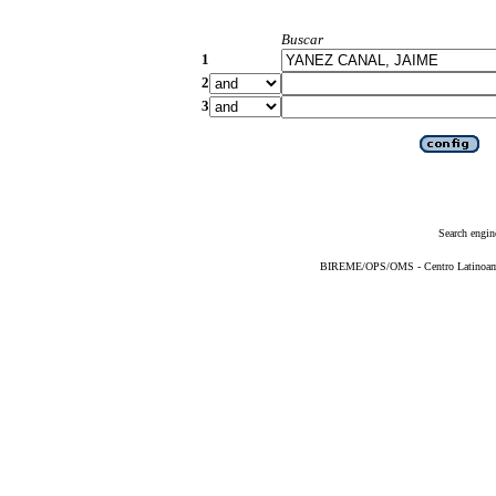
Buscar
1
2
3
Search engin
BIREME/OPS/OMS - Centro Latinoameri