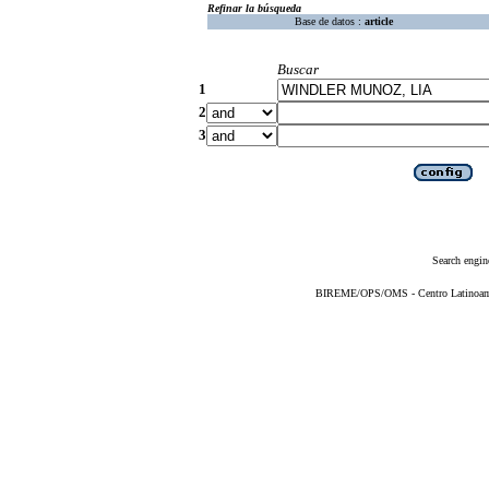
Refinar la búsqueda
Base de datos :
article
Buscar
1
2
3
Search engin
BIREME/OPS/OMS - Centro Latinoameri