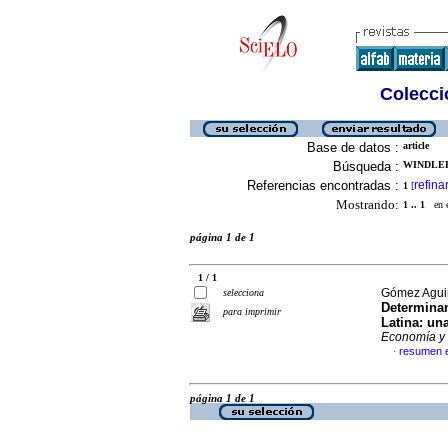
Colecció
Base de datos :
article
Búsqueda :
WINDLER
Referencias encontradas :
refina
1
[
Mostrando:
1 .. 1
en el
página 1 de 1
1 / 1
Gómez Aguir
selecciona
Determinan
para imprimir
Latina: un
Economía y 
resumen 
·
página 1 de 1