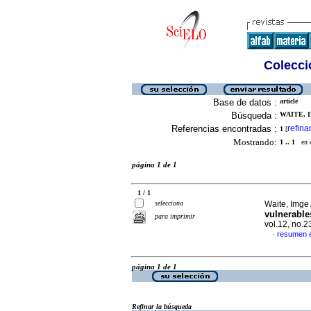
Colecció
Base de datos :
article
Búsqueda :
WAITE, 
Referencias encontradas :
refina
1
[
Mostrando:
1 .. 1
en el
página 1 de 1
1 / 1
selecciona
Waite, Imge
vulnerable
para imprimir
vol.12, no.
resumen e
·
página 1 de 1
Refinar la búsqueda