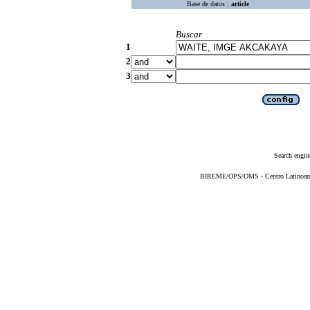
Base de datos :
article
Buscar
1
2
3
Search engin
BIREME/OPS/OMS - Centro Latinoameri