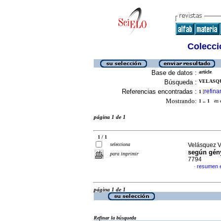
Colecció
Base de datos :
article
Búsqueda :
VELASQU
Referencias encontradas :
refina
1
[
Mostrando:
1 .. 1
en el
página 1 de 1
1 / 1
selecciona
Velásquez V
según gén
para imprimir
7794
resumen 
·
página 1 de 1
Refinar la búsqueda