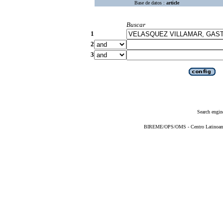
Base de datos :
article
Buscar
1
2
3
Search engin
BIREME/OPS/OMS - Centro Latinoameri