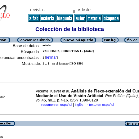
Colección de la biblioteca
Base de datos :
article
Búsqueda :
VASCONEZ, CHRISTIAN L. [Autor]
erencias encontradas :
refinar
1
[
]
Mostrando:
1 .. 1
en el formato [
ISO 690
]
Análisis de Flexo-extensión del Cu
Vicente, Klever et al.
Mediante el Uso de Visión Artificial
.
Rev Politéc. (Quito)
imir
vol.45, no.1, p.7-16. ISSN 1390-0129
|
resumen en español
inglés
texto en español
·
·
eda