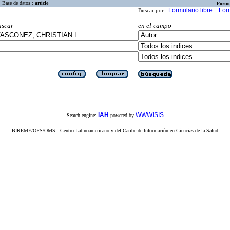
Base de datos :
article
Formu
Formulario libre
For
Buscar por :
uscar
en el campo
iAH
WWWISIS
Search engine:
powered by
BIREME/OPS/OMS - Centro Latinoamericano y del Caribe de Información en Ciencias de la Salud