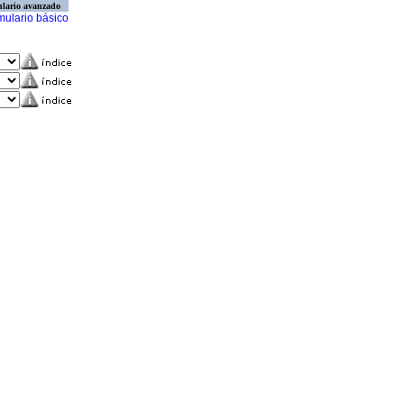
lario avanzado
mulario básico