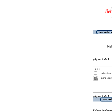
Ref
página 1 de 1
1 / 1
selecciona
para impr
página 1 de 1
Refinar la búsqu