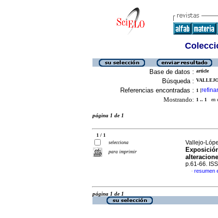
Colecció
Base de datos :
article
Búsqueda :
VALLEJO-
Referencias encontradas :
refina
1
[
Mostrando:
1 .. 1
en el
página 1 de 1
1 / 1
Vallejo-Lóp
selecciona
Exposición
para imprimir
alteracion
p.61-66. IS
resumen 
·
página 1 de 1