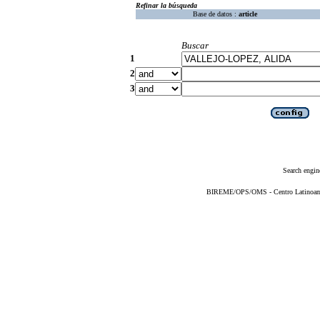
Refinar la búsqueda
Base de datos :
article
Buscar
1
2
3
Search engin
BIREME/OPS/OMS - Centro Latinoameri