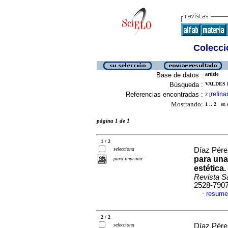
Colecció
Base de datos :
article
Búsqueda :
VALDES 
Referencias encontradas :
refina
2
[
Mostrando:
1 .. 2
en el
página 1 de 1
1 / 2
selecciona
Díaz Pérez
para una
para imprimir
estética
Revista S
2528-790
resume
·
2 / 2
selecciona
Díaz Pérez