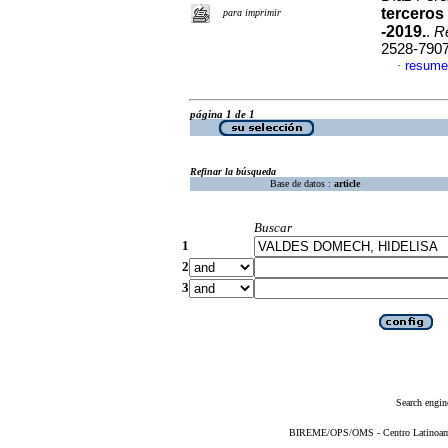
terceros
para imprimir
-2019.
.
R
2528-790
resume
·
página 1 de 1
Refinar la búsqueda
Base de datos :
article
Buscar
1
2
3
Search engin
BIREME/OPS/OMS - Centro Latinoameri