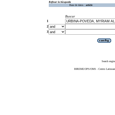
Refinar la búsqueda
Base de datos :
article
Buscar
1
2
3
Search engin
BIREME/OPS/OMS - Centro Latinoameri