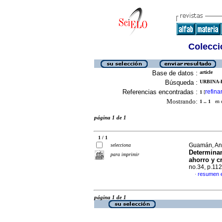
Colecció
Base de datos :
article
Búsqueda :
URBINA-
Referencias encontradas :
refina
1
[
Mostrando:
1 .. 1
en el
página 1 de 1
1 / 1
Guamán, And
selecciona
Determinan
para imprimir
ahorro y c
no.34, p.11
resumen 
·
página 1 de 1