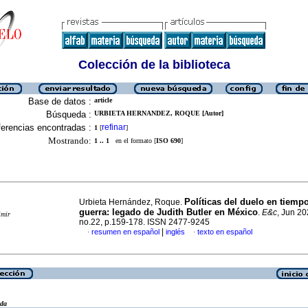
Colección de la biblioteca
Base de datos :
article
Búsqueda :
URBIETA HERNANDEZ, ROQUE [Autor]
erencias encontradas :
refinar
1
[
]
Mostrando:
1 .. 1
en el formato [
ISO 690
]
Políticas del duelo en tiemp
Urbieta Hernández, Roque.
guerra: legado de Judith Butler en México
.
E&c
, Jun 20
imir
no.22, p.159-178. ISSN 2477-9245
|
resumen en español
inglés
texto en español
·
·
eda