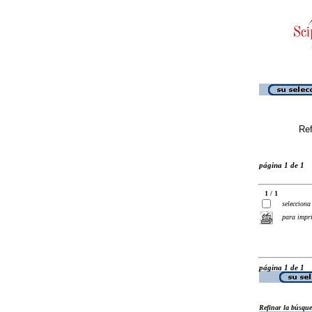
Ref
página 1 de 1
1 / 1
selecciona
para impr
página 1 de 1
Refinar la búsqu