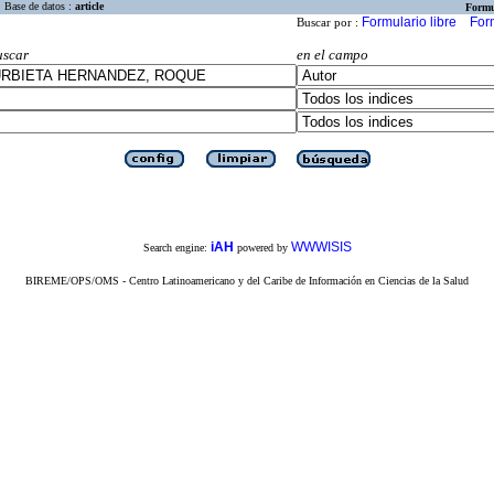
Base de datos :
article
Formu
Formulario libre
For
Buscar por :
uscar
en el campo
iAH
WWWISIS
Search engine:
powered by
BIREME/OPS/OMS - Centro Latinoamericano y del Caribe de Información en Ciencias de la Salud