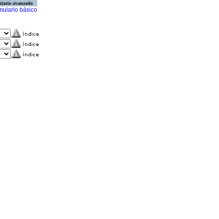
lario avanzado
mulario básico