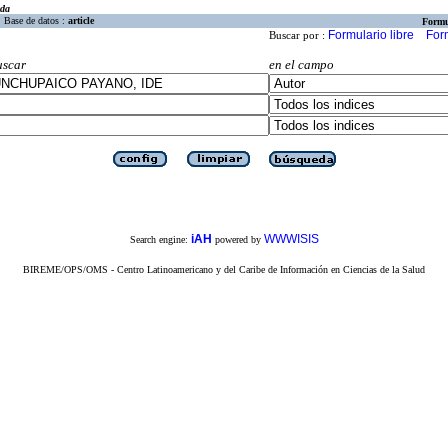
eda
Base de datos :
article
Formu
Formulario libre
For
Buscar por :
uscar
en el campo
iAH
WWWISIS
Search engine:
powered by
BIREME/OPS/OMS - Centro Latinoamericano y del Caribe de Información en Ciencias de la Salud