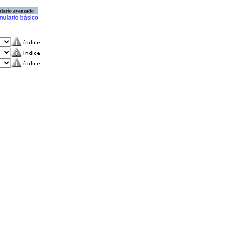
lario avanzado
mulario básico