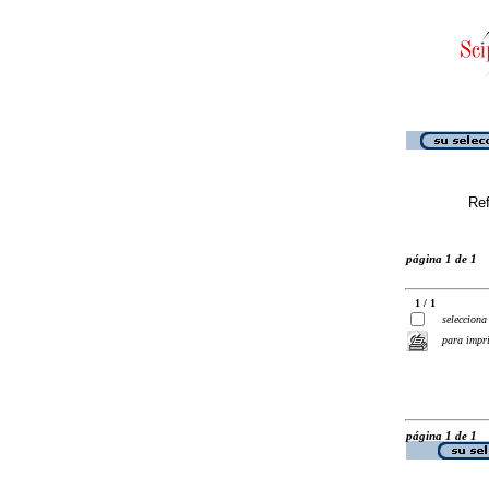
Ref
página 1 de 1
1 / 1
selecciona
para impr
página 1 de 1