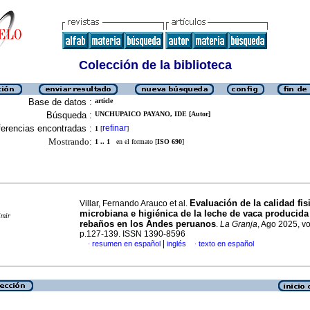
Colección de la biblioteca
Base de datos :
article
Búsqueda :
UNCHUPAICO PAYANO, IDE [Autor]
erencias encontradas :
refinar
1
[
]
Mostrando:
1 .. 1
en el formato [
ISO 690
]
Evaluación de la calidad fi
Villar, Fernando Arauco et al.
microbiana e higiénica de la leche de vaca producida
imir
rebaños en los Andes peruanos
.
La Granja
, Ago 2025, vo
p.127-139. ISSN 1390-8596
|
resumen en español
inglés
texto en español
·
·