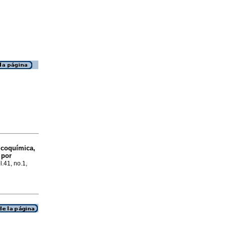
sicoquímica,
 por
l.41, no.1,