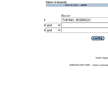
Refinar la búsqueda
Base de datos :
article
Buscar
1
2
3
Search engin
BIREME/OPS/OMS - Centro Latinoameri