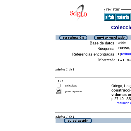
Colecció
Base de datos :
article
Búsqueda :
TUFINO, 
Referencias encontradas :
refina
1
[
Mostrando:
1 .. 1
en el
página 1 de 1
1 / 1
selecciona
Ortega, Hol
construcci
para imprimir
videntes e
p.27-40. IS
resumen 
·
página 1 de 1