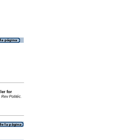
er for
.
Rev Politéc.