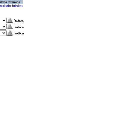
lario avanzado
mulario básico