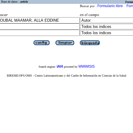
Base de datos :
article
Formu
Formulario libre
For
Buscar por :
uscar
en el campo
iAH
WWWISIS
Search engine:
powered by
BIREME/OPS/OMS - Centro Latinoamericano y del Caribe de Información en Ciencias de la Salud