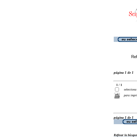
Ref
página 1 de 1
1 / 1
selecciona
para impr
página 1 de 1
Refinar la búsqu