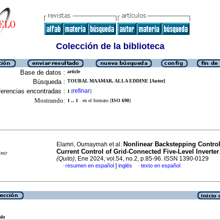
Colección de la biblioteca
Base de datos :
article
Búsqueda :
TOUBAL MAAMAR, ALLA EDDINE [Autor]
erencias encontradas :
refinar
1
[
]
Mostrando:
1 .. 1
en el formato [
ISO 690
]
Nonlinear Backstepping Controll
Elamri, Oumaymah et al.
Current Control of Grid-Connected Five-Level Inverter
imir
(Quito)
, Ene 2024, vol.54, no.2, p.85-96. ISSN 1390-0129
|
resumen en español
inglés
texto en español
·
·
eda