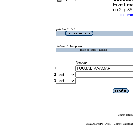
Five-Leve
no.2, p.8
resume
·
página 1 de 1
Refinar la búsqueda
Base de datos :
article
Buscar
1
2
3
Search engin
BIREME/OPS/OMS - Centro Latinoameri