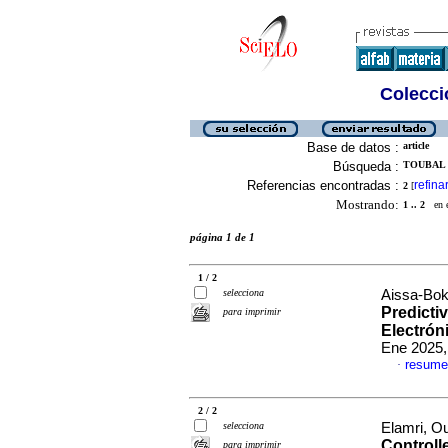
Colecció
Base de datos :
article
Búsqueda :
TOUBAL 
Referencias encontradas :
refina
2
[
Mostrando:
1 .. 2
en el
página 1 de 1
1 / 2
selecciona
Aissa-Bok
Predicti
para imprimir
Electró
Ene 2025,
resume
·
2 / 2
selecciona
Elamri, O
Controll
para imprimir