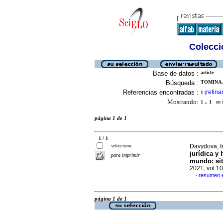
Colecció
Base de datos :
article
Búsqueda :
TOMINA, 
Referencias encontradas :
refina
1
[
Mostrando:
1 .. 1
en el
página 1 de 1
1 / 1
selecciona
Davydova, I
jurídica y 
para imprimir
mundo: sit
2021, vol.1
resumen 
·
página 1 de 1