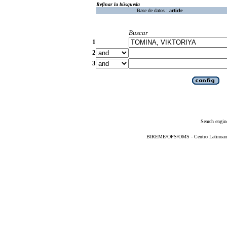
Refinar la búsqueda
Base de datos :
article
Buscar
1
2
3
Search engin
BIREME/OPS/OMS - Centro Latinoameri