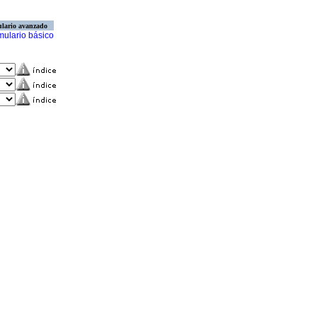
lario avanzado
mulario básico