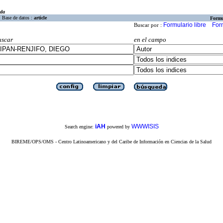
eda
Base de datos :
article
Formu
Formulario libre
For
Buscar por :
uscar
en el campo
iAH
WWWISIS
Search engine:
powered by
BIREME/OPS/OMS - Centro Latinoamericano y del Caribe de Información en Ciencias de la Salud