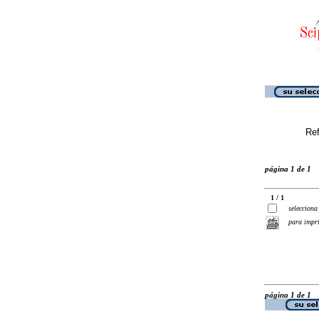
Ref
página 1 de 1
1 / 1
selecciona
para impr
página 1 de 1