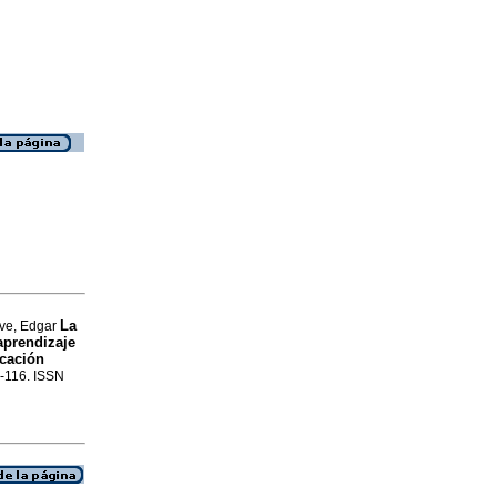
La
ive, Edgar
 aprendizaje
ucación
3-116. ISSN