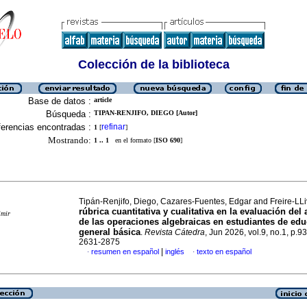
Colección de la biblioteca
Base de datos :
article
Búsqueda :
TIPAN-RENJIFO, DIEGO [Autor]
erencias encontradas :
refinar
1
[
]
Mostrando:
1 .. 1
en el formato [
ISO 690
]
Tipán-Renjifo, Diego, Cazares-Fuentes, Edgar and Freire-LL
rúbrica cuantitativa y cualitativa en la evaluación del
imir
de las operaciones algebraicas en estudiantes de ed
general básica
.
Revista Cátedra
, Jun 2026, vol.9, no.1, p.9
2631-2875
|
resumen en español
inglés
texto en español
·
·