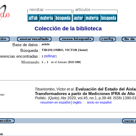
Colección de la biblioteca
Base de datos :
article
Búsqueda :
TIBANLOMBO, VICTOR [Autor]
erencias encontradas :
refinar
1
[
]
Mostrando:
1 .. 1
en el formato [
ISO 690
]
Evaluación del Estado del Aisl
Tibanlombo, Víctor et al.
Transformadores a partir de Mediciones IFRA de Alto 
imir
Politéc. (Quito)
, Abr 2020, vol.45, no.1, p.39-48. ISSN 1390-0
|
resumen en español
inglés
texto en español
·
·
eda