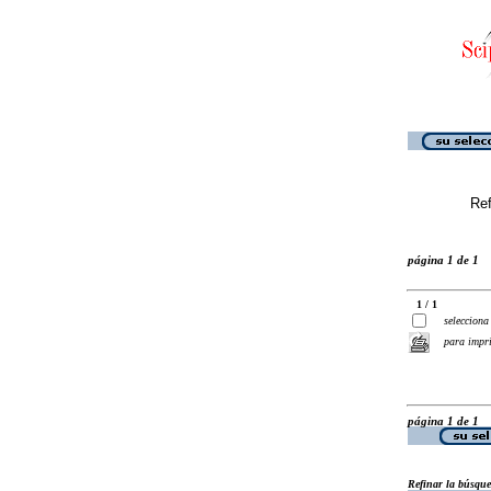
Ref
página 1 de 1
1 / 1
selecciona
para impr
página 1 de 1
Refinar la búsqu