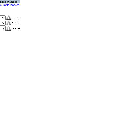
lario avanzado
mulario básico