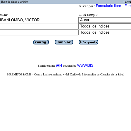
Base de datos :
article
Formu
Formulario libre
For
Buscar por :
uscar
en el campo
iAH
WWWISIS
Search engine:
powered by
BIREME/OPS/OMS - Centro Latinoamericano y del Caribe de Información en Ciencias de la Salud