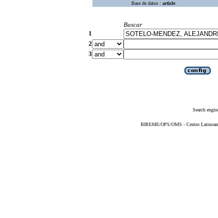
Base de datos :
article
Buscar
1
2
3
Search engin
BIREME/OPS/OMS - Centro Latinoameri