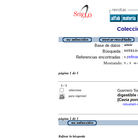
Colecció
Base de datos :
article
Búsqueda :
SOTELO-
Referencias encontradas :
refina
1
[
Mostrando:
1 .. 1
en el
página 1 de 1
1 / 1
selecciona
Guerrero Tor
digestible 
para imprimir
(
Cavia por
resumen 
·
página 1 de 1
Refinar la búsqueda